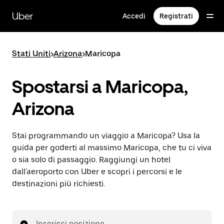
Passa
al
Uber
Accedi
Registrati
contenuto
principale
Stati Uniti
>
Arizona
>
Maricopa
Spostarsi a Maricopa,
Arizona
Stai programmando un viaggio a Maricopa? Usa la
guida per goderti al massimo Maricopa, che tu ci viva
o sia solo di passaggio. Raggiungi un hotel
dall'aeroporto con Uber e scopri i percorsi e le
destinazioni più richiesti.
Inserisci posizione