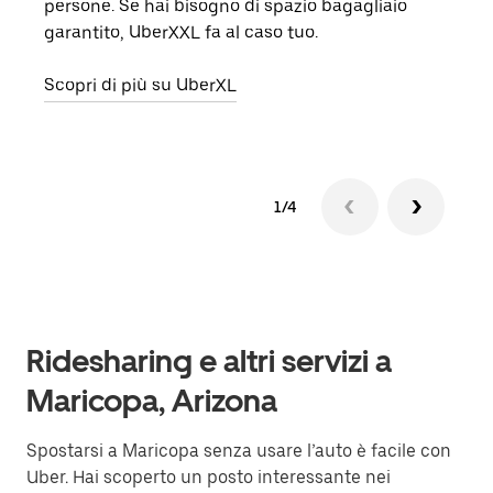
persone. Se hai bisogno di spazio bagagliaio
grup
garantito, UberXXL fa al caso tuo.
punto
Scopri di più su UberXL
Scop
1/4
Ridesharing e altri servizi a
Maricopa, Arizona
Spostarsi a Maricopa senza usare l’auto è facile con
Uber. Hai scoperto un posto interessante nei