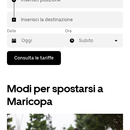
Inserisci la destinazione
Data
Ora
Subito
Utilizza
Consulta le tariffe
il
tasto
con
la
freccia
Modi per spostarsi a
verso
il
basso
Maricopa
per
interagire
con
il
calendario
e