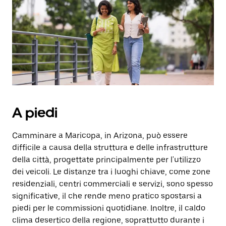
selezionare
una
data.
Utilizza
il
pulsante
Esc
per
chiudere
il
calendario.
A piedi
Camminare a Maricopa, in Arizona, può essere
difficile a causa della struttura e delle infrastrutture
della città, progettate principalmente per l'utilizzo
dei veicoli. Le distanze tra i luoghi chiave, come zone
residenziali, centri commerciali e servizi, sono spesso
significative, il che rende meno pratico spostarsi a
piedi per le commissioni quotidiane. Inoltre, il caldo
clima desertico della regione, soprattutto durante i