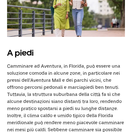
data.
Utilizza
il
pulsante
Esc
per
chiudere
il
calendario.
A piedi
Camminare ad Aventura, in Florida, può essere una
soluzione comoda in alcune zone, in particolare nei
pressi dell’Aventura Mall e dei parchi vicini, che
offrono percorsi pedonali e marciapiedi ben tenuti.
Tuttavia, la struttura suburbana della città fa sì che
alcune destinazioni siano distanti tra loro, rendendo
meno pratico spostarsi a piedi su lunghe distanze.
Inoltre, il clima caldo e umido tipico della Florida
meridionale può rendere meno piacevole camminare
nei mesi più caldi. Sebbene camminare sia possibile