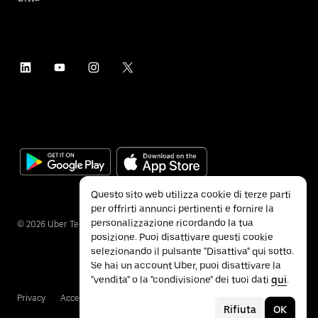
Questo sito web utilizza cookie di terze parti
per offrirti annunci pertinenti e fornire la
personalizzazione ricordando la tua
©
2026
Uber Technologies Inc.
posizione. Puoi disattivare questi cookie
selezionando il pulsante "Disattiva" qui sotto.
Se hai un account Uber, puoi disattivare la
"vendita" o la "condivisione" dei tuoi dati
qui
.
Privacy
Accessibilità
Termini e condizioni
Rifiuta
OK