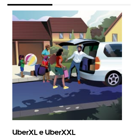
UberXL e UberXXL
Cor