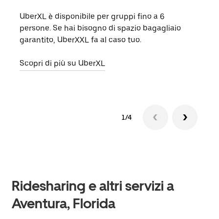
UberXL è disponibile per gruppi fino a 6
Quand
persone. Se hai bisogno di spazio bagagliaio
grup
garantito, UberXXL fa al caso tuo.
punto
Scopri di più su UberXL
Scop
1/4
Ridesharing e altri servizi a
Aventura, Florida