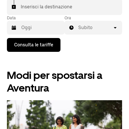
Inserisci la destinazione
Data
Ora
Subito
Utilizza
Consulta le tariffe
il
tasto
con
la
freccia
Modi per spostarsi a
verso
il
basso
Aventura
per
interagire
con
il
calendario
e
selezionare
una