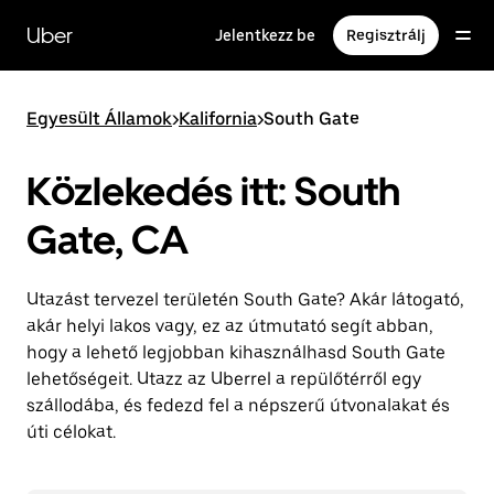
Ugrás
a
Uber
Jelentkezz be
Regisztrálj
fő
tartalomra
Egyesült Államok
>
Kalifornia
>
South Gate
Közlekedés itt: South
Gate, CA
Utazást tervezel területén South Gate? Akár látogató,
akár helyi lakos vagy, ez az útmutató segít abban,
hogy a lehető legjobban kihasználhasd South Gate
lehetőségeit. Utazz az Uberrel a repülőtérről egy
szállodába, és fedezd fel a népszerű útvonalakat és
úti célokat.