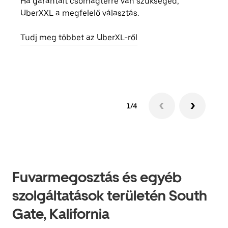
Ha garantált csomagtérre van szükséged,
csal
UberXXL a megfelelő választás.
megad
helyé
Tudj meg többet az UberXL-ről
Tudj
1/4
Fuvarmegosztás és egyéb
szolgáltatások területén South
Gate, Kalifornia