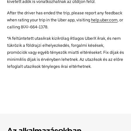
kivetett adók is vonatkozhatnak az útdíjon felül.
After the driver has ended the trip, please report any feedback
when rating your trip in the Uber app, visiting
help.uber.com
, or
calling 800-664-1378.
*A feltüntetett utasárak kizárólag átlagos UberX árak, és nem
tükrözik a földrajzi elhelyezkedés, forgalmi késések,
promóciók vagy egyéb tényezők miatti eltéréseket. Fix díjak és
minimális díjak is érvényben lehetnek. Az utazások és az előre
lefoglalt utazások tényleges árai eltérhetnek.
Az alkalmazásokban