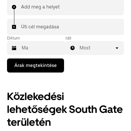
Add meg a helyet
Úti cél megadása
Dátum
Idő
Most
A
Árak megtekintése
lefelé
mutató
nyilat
megnyomva
megnyithatod
Közlekedési
a
naptárat,
és
lehetőségek South Gate
kiválaszthatod
a
területén
dátumot.
A
naptárat