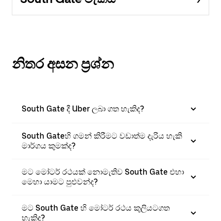
නිතර අසන ප්‍රශ්න
South Gate දී Uber ලබා ගත හැකිද?
South Gateහි ගමන් කිරීමට වඩාත්ම දැරිය හැකි
මාර්ගය කුමක්ද?
මට මෝටර් රථයක් නොමැතිව South Gate එහා
මෙහා යාමට පුළුවන්ද?
මට South Gate හි මෝටර් රථය කුලියටගත
හැකිද?