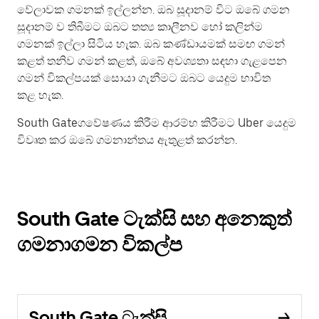
වේලාවක ගමනක් ඉල්ලන්න. ඔබ සූදානම් විට ඔබේ ගමන
සූදානම් ව තිබීමට ඔබට තත්‍ය කාලීනව හෝ කලින්ම
ගමනක් ඉල්ලා සිටිය හැක. ඔබ කණ්ඩායමක් සමඟ ගමන්
කළත් තනිව ගමන් කළත්, ඔබේ අවශ්‍යතා සඳහා ගැළපෙන
ගමන් විකල්පයක් සොයා ගැනීමට ඔබට යෙදුම භාවිත
කළ හැක.
South Gateගවේෂණය කිරීම ආරම්භ කිරීමට Uber යෙදුම
විවෘත කර ඔබේ ගමනාන්තය ඇතුළත් කරන්න.
South Gate ටැක්සි සහ අනෙකුත්
ගමනාගමන විකල්ප
South Gate ටැක්සි