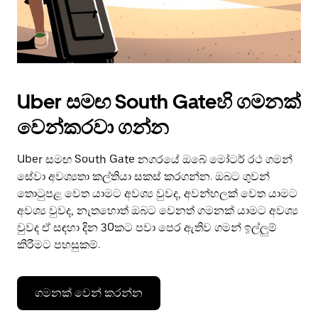
Uber සමඟ South Gateහි ගමනක්
වෙන්කරවා ගන්න
Uber සමඟ South Gate නගරයේ ඔබේ මෝටර් රථ ගමන්
සේවා අවශ්‍යතා කල්තියා සකස් කරගන්න. ඔබට ගුවන්
තොටුපළ වෙත යාමට අවශ්‍ය වුවද, අවන්හලක් වෙත යාමට
අවශ්‍ය වුවද, නැතහොත් ඔබට වෙනත් ගමනක් යාමට අවශ්‍ය
වුවද ඒ සඳහා දින 30කට පවා පෙර ඇතිව ගමන් ඉල්ලුම්
කිරීමට පහසුකම්.
ගමනක් වෙන් කරන්න