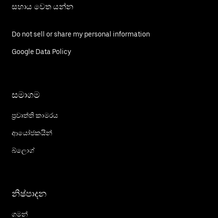
සහාය වෙත යන්න
Do not sell or share my personal information
Google Data Policy
සමාගම
ප්‍රවෘත්ති කාමරය
ආයෝජකයින්
බ්ලොග්
නිෂ්පාදන
ගමන්