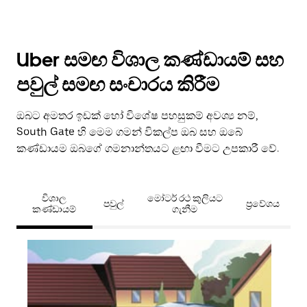
Uber සමඟ විශාල කණ්ඩායම් සහ
පවුල් සමඟ සංචාරය කිරීම
ඔබට අමතර ඉඩක් හෝ විශේෂ පහසුකම් අවශ්‍ය නම්,
South Gate හි මෙම ගමන් විකල්ප ඔබ සහ ඔබේ
කණ්ඩායම ඔබගේ ගමනාන්තයට ළඟා වීමට උපකාරී වේ.
විශාල
මෝටර් රථ කුලියට
පවුල්
ප්‍රවේශය
කණ්ඩායම්
ගැනීම