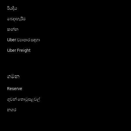
රියදිය
බෙදාහැරීම
කන්න
Uber ව්‍යාපාර සඳහා
Uber Freight
ගමන
Reserve
ගුවන් තොටුපළවල්
නගර