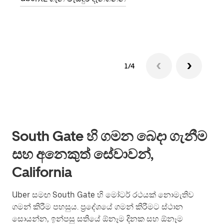
කණ්ඩ
1/4
South Gate හි ගමන බෙදා ගැනීම
සහ අනෙකුත් සේවාවන්,
California
Uber සමඟ South Gate හි මෝටර් රථයක් නොමැතිව
ගමන් කිරීම පහසුය. ප්‍රදේශයේ ගමන් කිරීමට ස්ථාන
සොයන්න, ඉන්පසු සතියේ ඕනෑම දිනක සහ ඕනෑම