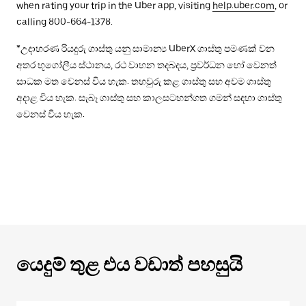
when rating your trip in the Uber app, visiting
help.uber.com
, or
calling 800-664-1378.
*උදාහරණ රියදුරු ගාස්තු යනු සාමාන්‍ය UberX ගාස්තු පමණක් වන
අතර භූගෝලීය ස්ථානය, රථ වාහන තදබදය, ප්‍රවර්ධන හෝ වෙනත්
සාධක මත වෙනස් විය හැක. තහවුරු කළ ගාස්තු සහ අවම ගාස්තු
අදාළ විය හැක. සැබෑ ගාස්තු සහ කාලසටහන්ගත ගමන් සඳහා ගාස්තු
වෙනස් විය හැක.
යෙදුම් තුළ එය වඩාත් පහසුයි