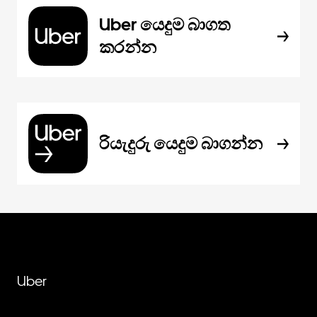
Uber යෙදුම බාගත
කරන්න
රියැදුරු යෙදුම බාගන්න
Uber