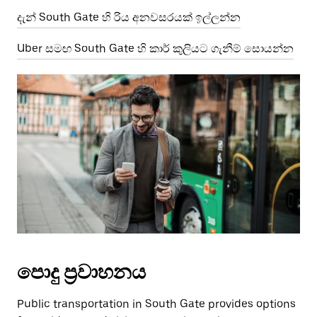
දැන් South Gate හි රිය අනවසරයක් ඉල්ලන්න
Uber සමඟ South Gate හි කාර් කුලියට ගැනීම් සොයන්න
පොදු ප්‍රවාහනය
Public transportation in South Gate provides options