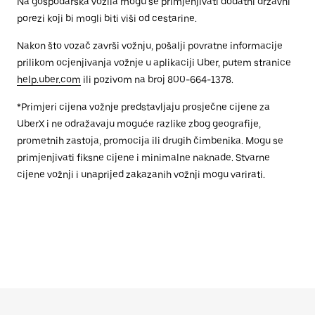
Na gospodarska vozila mogu se primjenjivati dodatni državni
porezi koji bi mogli biti viši od cestarine.
Nakon što vozač završi vožnju, pošalji povratne informacije
prilikom ocjenjivanja vožnje u aplikaciji Uber, putem stranice
help.uber.com
ili pozivom na broj 800-664-1378.
*Primjeri cijena vožnje predstavljaju prosječne cijene za
UberX i ne odražavaju moguće razlike zbog geografije,
prometnih zastoja, promocija ili drugih čimbenika. Mogu se
primjenjivati fiksne cijene i minimalne naknade. Stvarne
cijene vožnji i unaprijed zakazanih vožnji mogu varirati.