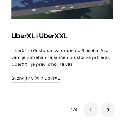
UberXL i UberXXL
Gr
UberXL je dostupan za grupe do 6 osoba. Ako
Kada 
vam je potreban zajamčen prostor za prtljagu,
grup
UberXXL je pravi izbor za vas.
vlast
Saznajte više o UberXL
Sazn
1/4