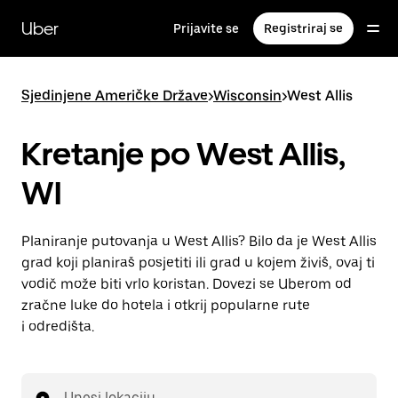
Preskoči
na
Uber
Prijavite se
Registriraj se
glavni
sadržaj
Sjedinjene Američke Države
>
Wisconsin
>
West Allis
Kretanje po West Allis,
WI
Planiranje putovanja u West Allis? Bilo da je West Allis
grad koji planiraš posjetiti ili grad u kojem živiš, ovaj ti
vodič može biti vrlo koristan. Dovezi se Uberom od
zračne luke do hotela i otkrij popularne rute
i odredišta.
Unesi lokaciju