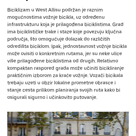
Biciklizam u West Allisu podržan je raznim
mogućnostima vožnje bicikla, uz određenu
infrastrukturu koja je prilagođena biciklistima. Grad
ima biciklističke trake i staze koje povezuju ključna
područja, što omogućuje dolazak do različitih
odredišta biciklom. Ipak, jednostavnost vožnje bicikla
može ovisiti o konkretnim rutama, jer su neke ulice
više prilagođene biciklistima od drugih. Relativno
kompaktan raspored grada može učiniti bicikliranje
praktičnim izborom za kraće vožnje. Vozači bicikala
trebaju uzeti u obzir lokalne prometne obrasce i
stanje cesta prilikom planiranja svojih ruta kako bi
osigurali sigurno i učinkovito putovanje.