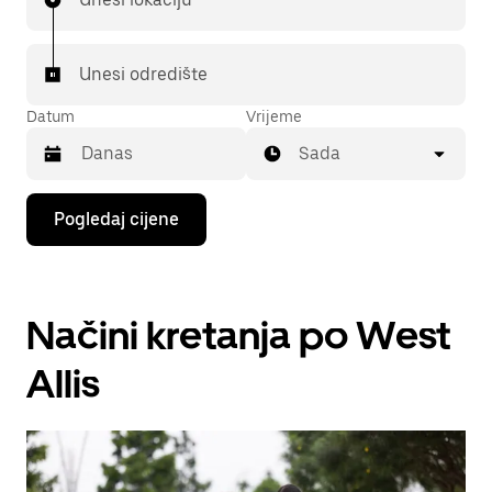
Unesi odredište
Datum
Vrijeme
Sada
Pritisni
Pogledaj cijene
tipku
sa
strelicom
prema
dolje
Načini kretanja po West
za
interakciju
s
Allis
kalendarom
i
odaberi
datum.
Pritisni
tipku