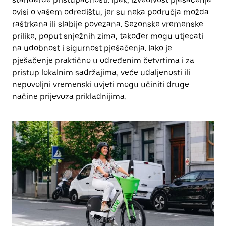
ovisi o vašem odredištu, jer su neka područja možda
raštrkana ili slabije povezana. Sezonske vremenske
prilike, poput snježnih zima, također mogu utjecati
na udobnost i sigurnost pješačenja. Iako je
pješačenje praktično u određenim četvrtima i za
pristup lokalnim sadržajima, veće udaljenosti ili
nepovoljni vremenski uvjeti mogu učiniti druge
načine prijevoza prikladnijima.