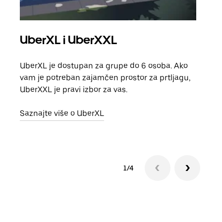
UberXL i UberXXL
Gr
UberXL je dostupan za grupe do 6 osoba. Ako
Kada 
vam je potreban zajamčen prostor za prtljagu,
grup
UberXXL je pravi izbor za vas.
vlast
Saznajte više o UberXL
Sazn
1/4