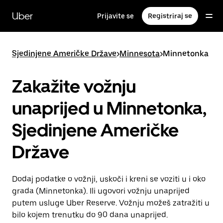
Preskoči
na
Uber
Prijavite se
Registriraj se
glavni
sadržaj
Sjedinjene Američke Države
>
Minnesota
>
Minnetonka
Zakažite vožnju
unaprijed u Minnetonka,
Sjedinjene Američke
Države
Dodaj podatke o vožnji, uskoči i kreni se voziti u i oko
grada (Minnetonka). Ili ugovori vožnju unaprijed
putem usluge Uber Reserve. Vožnju možeš zatražiti u
bilo kojem trenutku do 90 dana unaprijed.