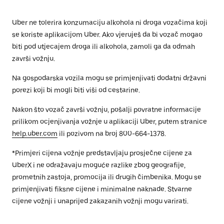
Uber ne tolerira konzumaciju alkohola ni droga vozačima koji
se koriste aplikacijom Uber. Ako vjeruješ da bi vozač mogao
biti pod utjecajem droga ili alkohola, zamoli ga da odmah
završi vožnju.
Na gospodarska vozila mogu se primjenjivati dodatni državni
porezi koji bi mogli biti viši od cestarine.
Nakon što vozač završi vožnju, pošalji povratne informacije
prilikom ocjenjivanja vožnje u aplikaciji Uber, putem stranice
help.uber.com
ili pozivom na broj 800-664-1378.
*Primjeri cijena vožnje predstavljaju prosječne cijene za
UberX i ne odražavaju moguće razlike zbog geografije,
prometnih zastoja, promocija ili drugih čimbenika. Mogu se
primjenjivati fiksne cijene i minimalne naknade. Stvarne
cijene vožnji i unaprijed zakazanih vožnji mogu varirati.