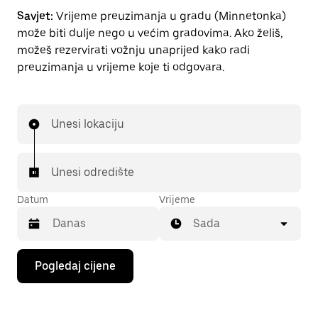
Savjet:
Vrijeme preuzimanja u gradu (Minnetonka)
može biti dulje nego u većim gradovima. Ako želiš,
možeš rezervirati vožnju unaprijed kako radi
preuzimanja u vrijeme koje ti odgovara.
Unesi lokaciju
Unesi odredište
Datum
Vrijeme
Sada
Pritisni
Pogledaj cijene
tipku
sa
strelicom
prema