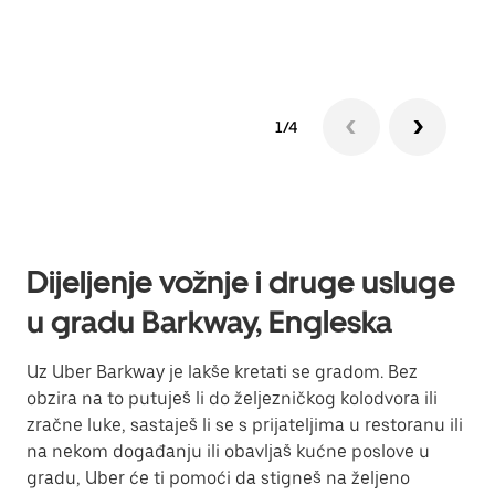
Sazn
1/4
Dijeljenje vožnje i druge usluge
u gradu Barkway, Engleska
Uz Uber Barkway je lakše kretati se gradom. Bez
obzira na to putuješ li do željezničkog kolodvora ili
zračne luke, sastaješ li se s prijateljima u restoranu ili
na nekom događanju ili obavljaš kućne poslove u
gradu, Uber će ti pomoći da stigneš na željeno