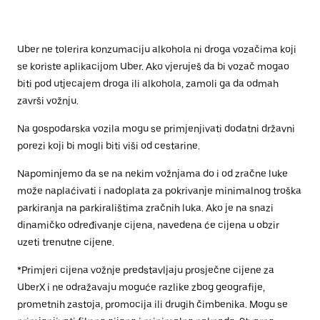
Uber ne tolerira konzumaciju alkohola ni droga vozačima koji
se koriste aplikacijom Uber. Ako vjeruješ da bi vozač mogao
biti pod utjecajem droga ili alkohola, zamoli ga da odmah
završi vožnju.
Na gospodarska vozila mogu se primjenjivati dodatni državni
porezi koji bi mogli biti viši od cestarine.
Napominjemo da se na nekim vožnjama do i od zračne luke
može naplaćivati i nadoplata za pokrivanje minimalnog troška
parkiranja na parkiralištima zračnih luka. Ako je na snazi
dinamičko određivanje cijena, navedena će cijena u obzir
uzeti trenutne cijene.
*Primjeri cijena vožnje predstavljaju prosječne cijene za
UberX i ne odražavaju moguće razlike zbog geografije,
prometnih zastoja, promocija ili drugih čimbenika. Mogu se