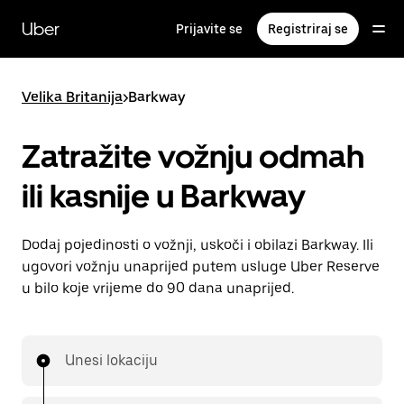
Preskoči
na
Uber
Prijavite se
Registriraj se
glavni
sadržaj
Velika Britanija
>
Barkway
Zatražite vožnju odmah
ili kasnije u Barkway
Dodaj pojedinosti o vožnji, uskoči i obilazi Barkway. Ili
ugovori vožnju unaprijed putem usluge Uber Reserve
u bilo koje vrijeme do 90 dana unaprijed.
Unesi lokaciju