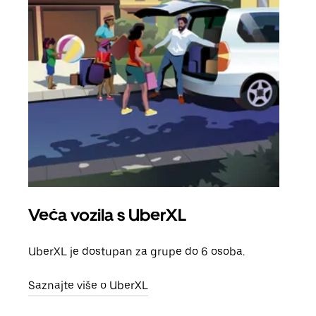
Veća vozila s UberXL
Gr
UberXL je dostupan za grupe do 6 osoba.
Kada 
grup
Saznajte više o UberXL
vlast