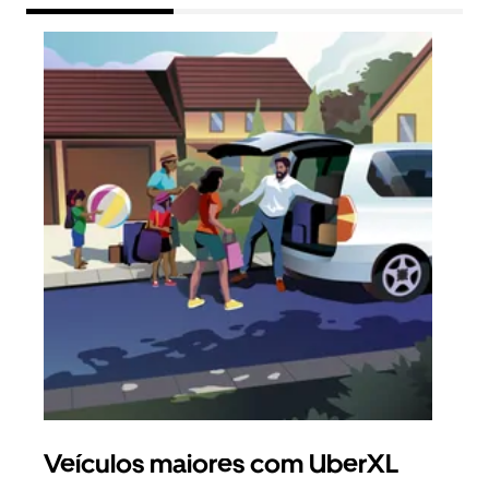
Veículos maiores com UberXL
Vi