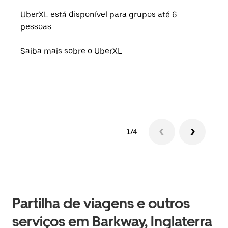
UberXL está disponível para grupos até 6
Quan
pessoas.
para
pode
Saiba mais sobre o UberXL
ou d
Saib
1/4
Partilha de viagens e outros
serviços em Barkway, Inglaterra