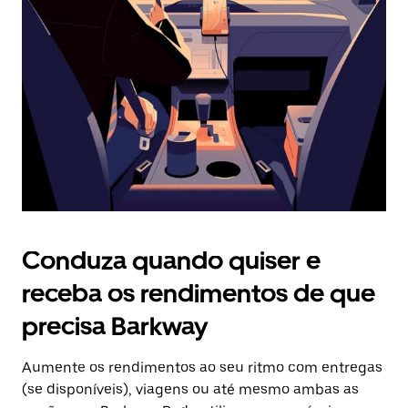
o
botão
Esc
para
fechar
o
calendário.
Conduza quando quiser e
receba os rendimentos de que
precisa Barkway
Aumente os rendimentos ao seu ritmo com entregas
(se disponíveis), viagens ou até mesmo ambas as