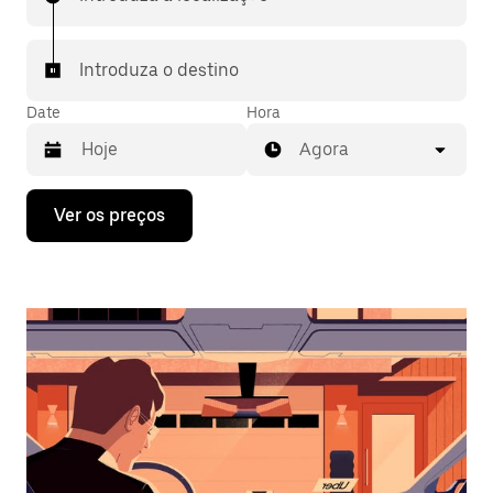
Introduza o destino
Date
Hora
Agora
Prima
Ver os preços
a
tecla
da
seta
para
interagir
com
o
calendário
e
selecionar
uma
data.
Prima