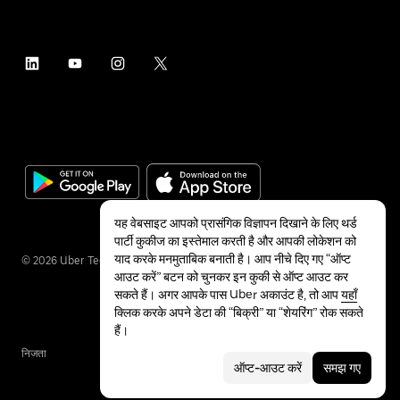
यह वेबसाइट आपको प्रासंगिक विज्ञापन दिखाने के लिए थर्ड
पार्टी कुकीज का इस्तेमाल करती है और आपकी लोकेशन को
याद करके मनमुताबिक बनाती है। आप नीचे दिए गए “ऑप्ट
©
2026
Uber Technologies Inc.
आउट करें” बटन को चुनकर इन कुकी से ऑप्ट आउट कर
सकते हैं। अगर आपके पास Uber अकाउंट है, तो आप
यहाँ
क्लिक करके अपने डेटा की “बिक्री” या “शेयरिंग” रोक सकते
हैं।
निजता
सुलभता
शर्तें
ऑप्ट-आउट करें
समझ गए