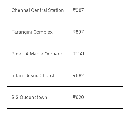
Chennai Central Station
₹987
Tarangini Complex
₹897
Pine - A Maple Orchard
₹1141
Infant Jesus Church
₹682
SIS Queenstown
₹620