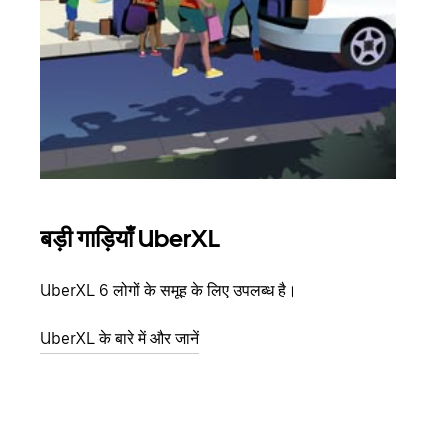
बड़ी गाड़ियाँ UberXL
समू
UberXL 6 लोगों के समूह के लिए उपलब्ध है।
जब आप
आमंत्
UberXL के बारे में और जानें
स्थान
ग्रुप 