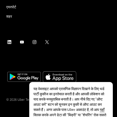
एयरपोर्ट
शहर
यह वेबसाइट आपको प्रासंगिक विज्ञापन दिखाने के लिए थर्ड
पार्टी कुकीज का इस्तेमाल करती है और आपकी लोकेशन को
याद करके मनमुताबिक बनाती है। आप नीचे दिए गए “ऑप्ट
©
2026
Uber Technologies Inc.
आउट करें” बटन को चुनकर इन कुकी से ऑप्ट आउट कर
सकते हैं। अगर आपके पास Uber अकाउंट है, तो आप
यहाँ
क्लिक करके अपने डेटा की “बिक्री” या “शेयरिंग” रोक सकते