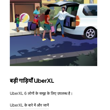
बड़ी गाड़ियाँ UberXL
समू
UberXL 6 लोगों के समूह के लिए उपलब्ध है।
जब आप
आमंत्
UberXL के बारे में और जानें
स्थान