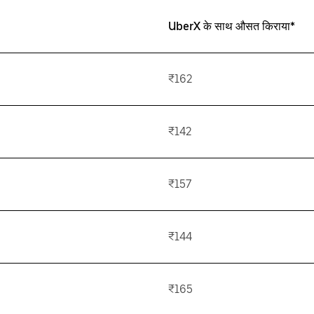
UberX के साथ औसत किराया*
₹162
₹142
₹157
₹144
₹165