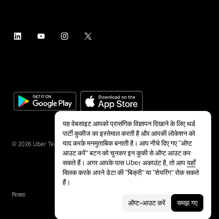
यह वेबसाइट आपको प्रासंगिक विज्ञापन दिखाने के लिए थर्ड
पार्टी कुकीज का इस्तेमाल करती है और आपकी लोकेशन को
याद करके मनमुताबिक बनाती है। आप नीचे दिए गए “ऑप्ट
©
2026
Uber Technologies Inc.
आउट करें” बटन को चुनकर इन कुकी से ऑप्ट आउट कर
सकते हैं। अगर आपके पास Uber अकाउंट है, तो आप
यहाँ
क्लिक करके अपने डेटा की “बिक्री” या “शेयरिंग” रोक सकते
हैं।
निजता
सुलभता
शर्तें
ऑप्ट-आउट करें
समझ गए