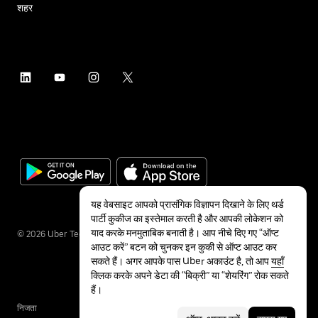
शहर
यह वेबसाइट आपको प्रासंगिक विज्ञापन दिखाने के लिए थर्ड
पार्टी कुकीज का इस्तेमाल करती है और आपकी लोकेशन को
याद करके मनमुताबिक बनाती है। आप नीचे दिए गए “ऑप्ट
©
2026
Uber Technologies Inc.
आउट करें” बटन को चुनकर इन कुकी से ऑप्ट आउट कर
सकते हैं। अगर आपके पास Uber अकाउंट है, तो आप
यहाँ
क्लिक करके अपने डेटा की “बिक्री” या “शेयरिंग” रोक सकते
हैं।
निजता
सुलभता
शर्तें