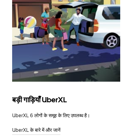
बड़ी गाड़ियाँ UberXL
समू
UberXL 6 लोगों के समूह के लिए उपलब्ध है।
जब आप
आमंत्
UberXL के बारे में और जानें
स्थान