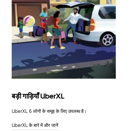
बड़ी गाड़ियाँ UberXL
समू
UberXL 6 लोगों के समूह के लिए उपलब्ध है।
जब आप
आमंत्
UberXL के बारे में और जानें
स्थान