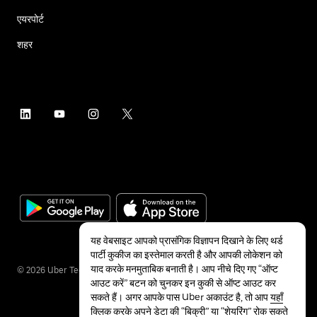
एयरपोर्ट
शहर
यह वेबसाइट आपको प्रासंगिक विज्ञापन दिखाने के लिए थर्ड
पार्टी कुकीज का इस्तेमाल करती है और आपकी लोकेशन को
याद करके मनमुताबिक बनाती है। आप नीचे दिए गए “ऑप्ट
©
2026
Uber Technologies Inc.
आउट करें” बटन को चुनकर इन कुकी से ऑप्ट आउट कर
सकते हैं। अगर आपके पास Uber अकाउंट है, तो आप
यहाँ
क्लिक करके अपने डेटा की “बिक्री” या “शेयरिंग” रोक सकते