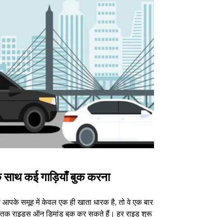
 साथ कई गाड़ियाँ बुक करना
Uber Shu
आपके समूह में केवल एक ही खाता धारक है, तो वे एक बार
हमारा शटल विकल्प
3 तक राइड्स ऑन डिमांड बुक कर सकते हैं। हर राइड शुरू
वेन्यू के लिए उपल