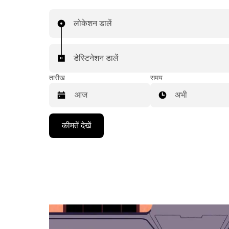
लोकेशन डालें
डेस्टिनेशन डालें
तारीख
समय
अभी
Press
कीमतें देखें
the
down
arrow
key
to
interact
with
the
calendar
and
select