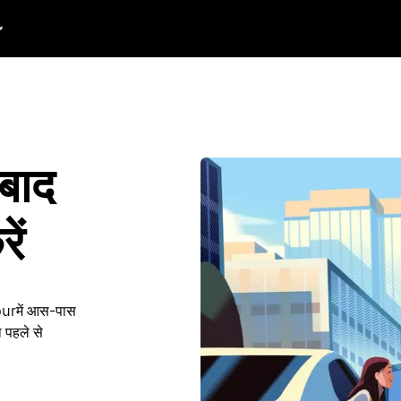
 बाद
ें
aypurमें आस-पास
 पहले से