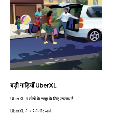
बड़ी गाड़ियाँ UberXL
समू
UberXL 6 लोगों के समूह के लिए उपलब्ध है।
जब आप
आमंत्
UberXL के बारे में और जानें
स्थान