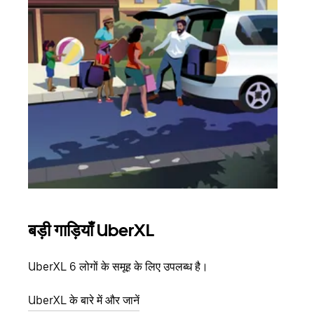
बड़ी गाड़ियाँ UberXL
समू
UberXL 6 लोगों के समूह के लिए उपलब्ध है।
जब आप
आमंत्
UberXL के बारे में और जानें
स्थान