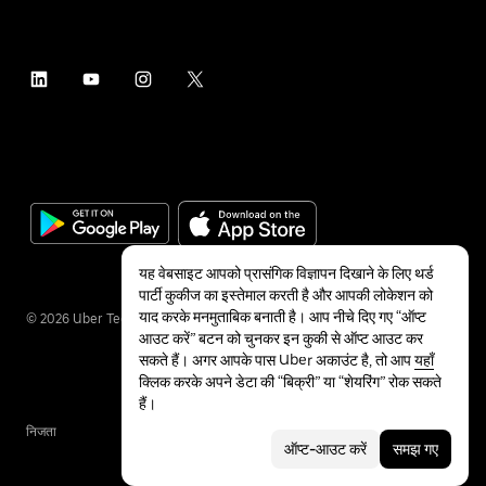
यह वेबसाइट आपको प्रासंगिक विज्ञापन दिखाने के लिए थर्ड
पार्टी कुकीज का इस्तेमाल करती है और आपकी लोकेशन को
याद करके मनमुताबिक बनाती है। आप नीचे दिए गए “ऑप्ट
©
2026
Uber Technologies Inc.
आउट करें” बटन को चुनकर इन कुकी से ऑप्ट आउट कर
सकते हैं। अगर आपके पास Uber अकाउंट है, तो आप
यहाँ
क्लिक करके अपने डेटा की “बिक्री” या “शेयरिंग” रोक सकते
हैं।
निजता
सुलभता
शर्तें
ऑप्ट-आउट करें
समझ गए