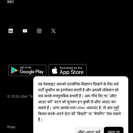
शहर
यह वेबसाइट आपको प्रासंगिक विज्ञापन दिखाने के लिए थर्ड
पार्टी कुकीज का इस्तेमाल करती है और आपकी लोकेशन को
याद करके मनमुताबिक बनाती है। आप नीचे दिए गए “ऑप्ट
©
2026
Uber Technologies Inc.
आउट करें” बटन को चुनकर इन कुकी से ऑप्ट आउट कर
सकते हैं। अगर आपके पास Uber अकाउंट है, तो आप
यहाँ
क्लिक करके अपने डेटा की “बिक्री” या “शेयरिंग” रोक सकते
हैं।
निजता
सुलभता
शर्तें
ऑप्ट-आउट करें
समझ गए