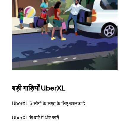
बड़ी गाड़ियाँ UberXL
समू
UberXL 6 लोगों के समूह के लिए उपलब्ध है।
जब आप
आमंत्
UberXL के बारे में और जानें
स्थान
ग्रुप 