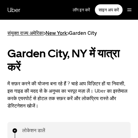
सीधे
मुख्य
Uber
लॉग इन करें
साइन अप करें
सामग्री
पर
जाएँ
संयुक्त राज्य अमेरिका
>
New York
>
Garden City
Garden City, NY में यात्रा
करें
में सफ़र करने की योजना बना रहे हैं ? चाहे आप विज़िटर हों या निवासी,
इस गाइड की मदद से के अनुभव का भरपूर मज़ा लें। Uber का इस्तेमाल
करके एयरपोर्ट से होटल तक सफ़र करें और लोकप्रिय रास्ते और
डेस्टिनेशन खोजें।
लोकेशन डालें