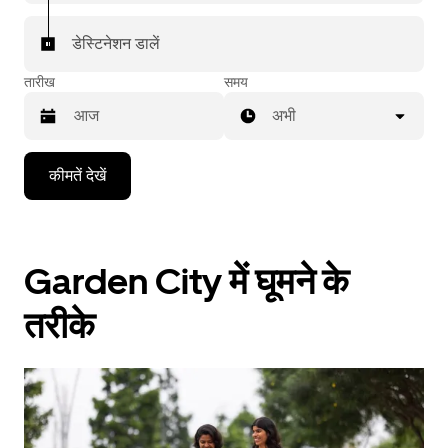
डेस्टिनेशन डालें
तारीख
समय
अभी
Press
कीमतें देखें
the
down
arrow
key
to
Garden City में घूमने के
interact
with
the
तरीके
calendar
and
select
a
date.
Press
the