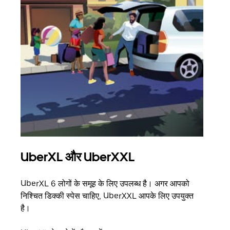
UberXL और UberXXL
समू
UberXL 6 लोगों के समूह के लिए उपलब्ध है। अगर आपको
जब आप
निश्चित डिक्की स्पेस चाहिए, UberXXL आपके लिए उपयुक्त
आमंत्
है।
स्थान