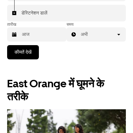
डेस्टिनेशन डालें
तारीख
समय
अभी
Press
कीमतें देखें
the
down
arrow
key
to
East Orange में घूमने के
interact
with
the
तरीके
calendar
and
select
a
date.
Press
the