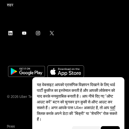
शहर
यह वेबसाइट आपको प्रासंगिक विज्ञापन दिखाने के लिए थर्ड
पार्टी कुकीज का इस्तेमाल करती है और आपकी लोकेशन को
याद करके मनमुताबिक बनाती है। आप नीचे दिए गए “ऑप्ट
©
2026
Uber Technologies Inc.
आउट करें” बटन को चुनकर इन कुकी से ऑप्ट आउट कर
सकते हैं। अगर आपके पास Uber अकाउंट है, तो आप
यहाँ
क्लिक करके अपने डेटा की “बिक्री” या “शेयरिंग” रोक सकते
हैं।
निजता
सुलभता
शर्तें