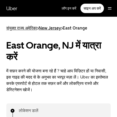
सीधे
मुख्य
Uber
लॉग इन करें
साइन अप करें
सामग्री
पर
जाएँ
संयुक्त राज्य अमेरिका
>
New Jersey
>
East Orange
East Orange, NJ में यात्रा
करें
में सफ़र करने की योजना बना रहे हैं ? चाहे आप विज़िटर हों या निवासी,
इस गाइड की मदद से के अनुभव का भरपूर मज़ा लें। Uber का इस्तेमाल
करके एयरपोर्ट से होटल तक सफ़र करें और लोकप्रिय रास्ते और
डेस्टिनेशन खोजें।
लोकेशन डालें