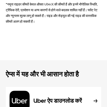
*नमूना राइडर कीमतें केवल औसत UberX की कीमतें हैं और इनमें भौगोलिक स्थिति,
ट्रैफिक देरी, प्रमोशन या अन्य कारणों से होने वाले बदलाव शामिल नहीं हैं। फ्लैट रेट
और न्यूनतम शुल्क लागू हो सकते हैं। राइड और शेड्यूल की गई राइड की वास्तविक
कीमतें अलग हो सकती हैं।
ऐप्स में यह और भी आसान होता है
Uber ऐप डाउनलोड करें