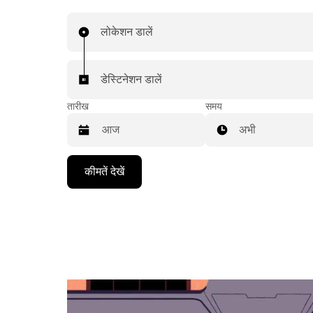
लोकेशन डालें
डेस्टिनेशन डालें
तारीख
समय
अभी
Press
कीमतें देखें
the
down
arrow
key
to
interact
with
the
calendar
and
select