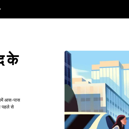
द के
ोडमें आस-पास
 पहले से