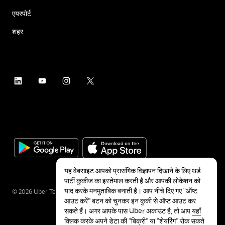
एयरपोर्ट
शहर
यह वेबसाइट आपको प्रासंगिक विज्ञापन दिखाने के लिए थर्ड
पार्टी कुकीज का इस्तेमाल करती है और आपकी लोकेशन को
याद करके मनमुताबिक बनाती है। आप नीचे दिए गए “ऑप्ट
©
2026
Uber Technologies Inc.
आउट करें” बटन को चुनकर इन कुकी से ऑप्ट आउट कर
सकते हैं। अगर आपके पास Uber अकाउंट है, तो आप
यहाँ
क्लिक करके अपने डेटा की “बिक्री” या “शेयरिंग” रोक सकते