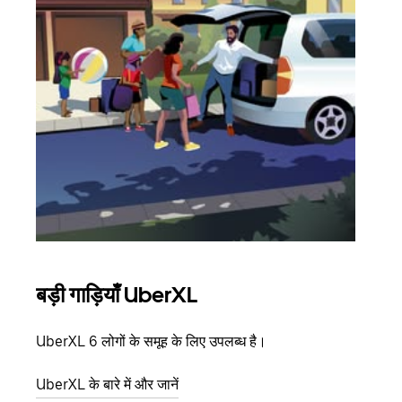
बड़ी गाड़ियाँ UberXL
समू
UberXL 6 लोगों के समूह के लिए उपलब्ध है।
जब आप
आमंत्
UberXL के बारे में और जानें
स्थान