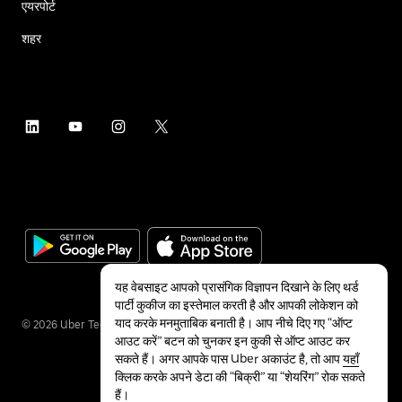
एयरपोर्ट
शहर
यह वेबसाइट आपको प्रासंगिक विज्ञापन दिखाने के लिए थर्ड
पार्टी कुकीज का इस्तेमाल करती है और आपकी लोकेशन को
याद करके मनमुताबिक बनाती है। आप नीचे दिए गए “ऑप्ट
©
2026
Uber Technologies Inc.
आउट करें” बटन को चुनकर इन कुकी से ऑप्ट आउट कर
सकते हैं। अगर आपके पास Uber अकाउंट है, तो आप
यहाँ
क्लिक करके अपने डेटा की “बिक्री” या “शेयरिंग” रोक सकते
हैं।