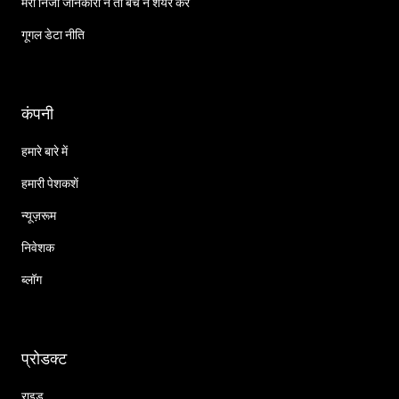
मेरी निजी जानकारी न तो बेचें न शेयर करें
गूगल डेटा नीति
कंपनी
हमारे बारे में
हमारी पेशकशें
न्यूज़रूम
निवेशक
ब्लॉग
प्रोडक्ट
राइड