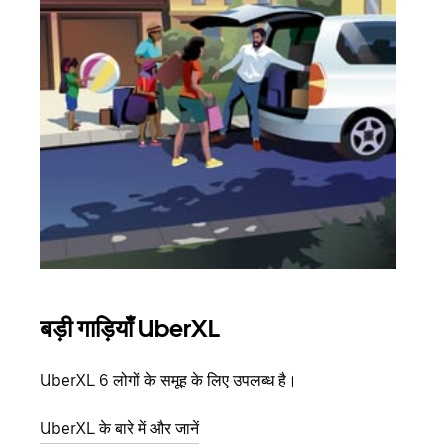
बड़ी गाड़ियाँ UberXL
समू
UberXL 6 लोगों के समूह के लिए उपलब्ध है।
जब आप
आमंत्
UberXL के बारे में और जानें
स्थान