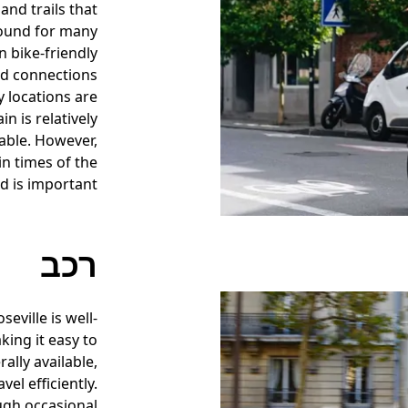
and trails that
round for many
n bike-friendly
nd connections
 locations are
n is relatively
able. However,
in times of the
d is important.
רכב
seville is well-
ing it easy to
ally available,
el efficiently.
ugh occasional