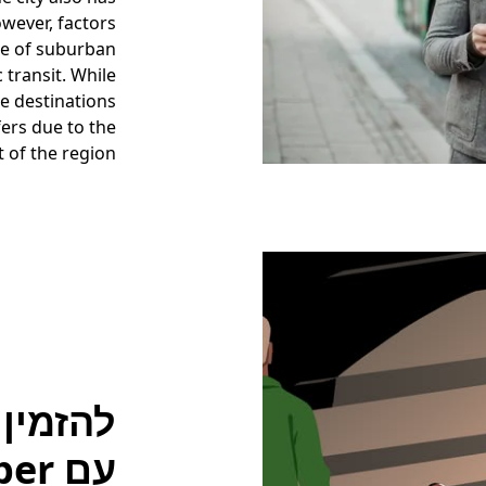
wever, factors
re of suburban
 transit. While
e destinations
fers due to the
 of the region.
עם Uber