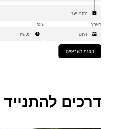
הזנת יעד
תאריך
שעה
עכשיו
יש
הצגת תעריפים
ללחוץ
על
מקש
החץ
למטה
כדי
לפתוח
את
דרכים להתנייד ב-eville
לוח
השנה
ולבחור
תאריך.
יש
ללחוץ
על