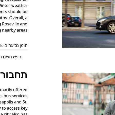
Winter weather
ivers should be
hs. Overall, a
 Roseville and
 nearby areas.
הזמן נסיעה ב-Roseville עכשיו
חפש השכרת רכב ב-ille
תחבורה
imarily offered
s bus services
eapolis and St.
y to access key
e city also has