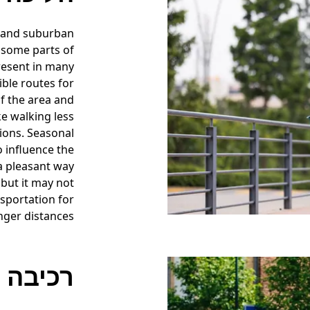
s and suburban
n some parts of
present in many
ble routes for
f the area and
e walking less
ions. Seasonal
o influence the
a pleasant way
 but it may not
sportation for
nger distances.
רכיבה ע