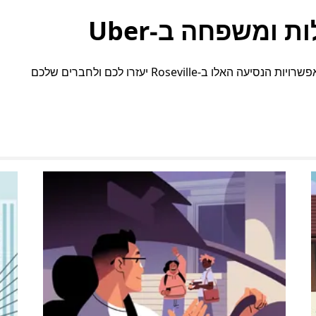
 ומשפחה ב-Uber
בין אם אתם צריכים מקום נוסף או התאמות מיוחדות, אפשרויות הנסיעה האלו ב-Roseville יעזרו לכם ולחברים שלכם