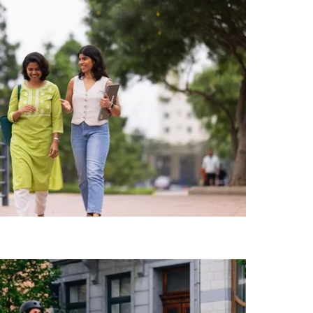
המקש
Esc
כדי
לסגור
את
לוח
השנה.