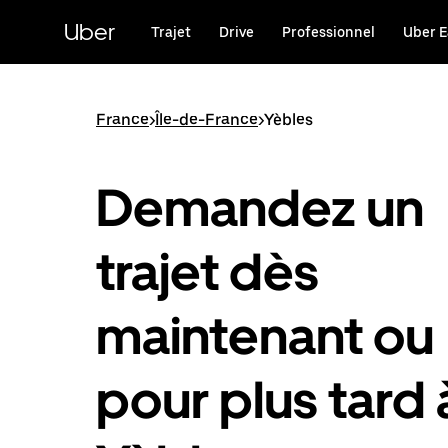
Passer
au
Uber
Trajet
Drive
Professionnel
Uber E
contenu
principal
France
>
Île-de-France
>
Yèbles
Demandez un
trajet dès
maintenant ou
pour plus tard 