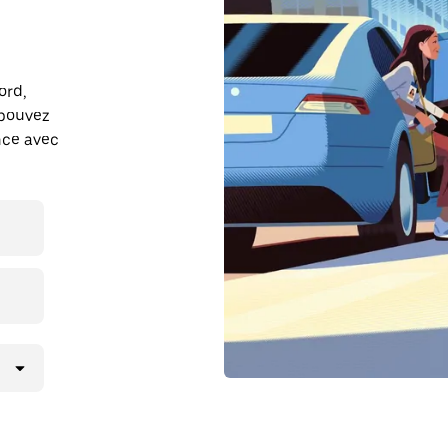
ord,
 pouvez
ance avec