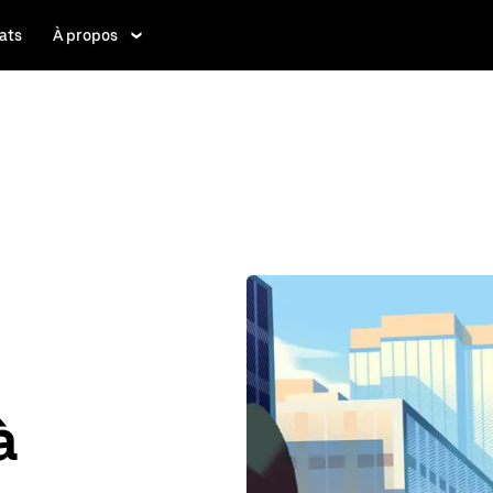
ats
À propos
à