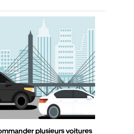
mmander plusieurs voitures
Uber Mi