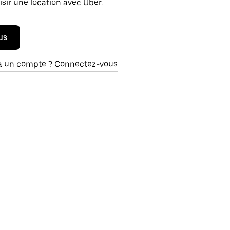
isir une location avec Uber.
us
à un compte ? Connectez-vous