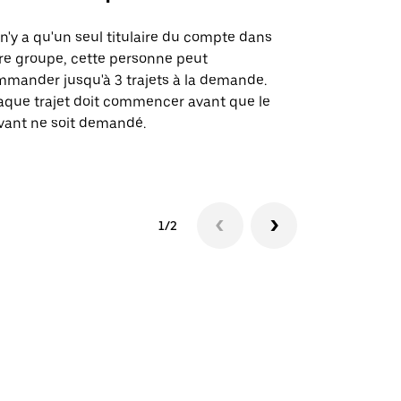
l n'y a qu'un seul titulaire du compte dans
L'option Ube
re groupe, cette personne peut
certaines li
mander jusqu'à 3 trajets à la demande.
sites événem
que trajet doit commencer avant que le
vant ne soit demandé.
Voir les disp
1/2