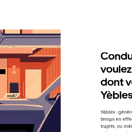
Condu
voulez
dont v
Yèble
Yèbles : génér
temps en effec
trajets, ou mê