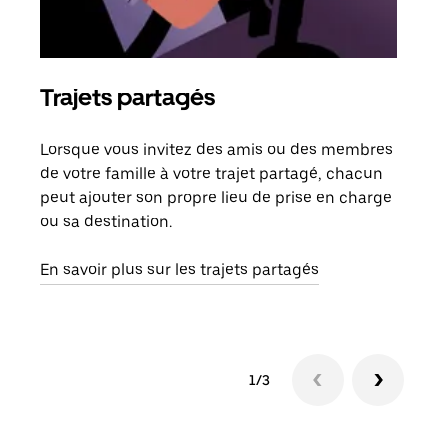
Trajets partagés
Co
Lorsque vous invitez des amis ou des membres
S'il
de votre famille à votre trajet partagé, chacun
votr
peut ajouter son propre lieu de prise en charge
jusq
ou sa destination.
doit
dem
En savoir plus sur les trajets partagés
1/3