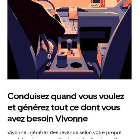
date.
Appuyez
sur
la
touche
Échap
pour
fermer
le
calendrier.
Conduisez quand vous voulez
et générez tout ce dont vous
avez besoin Vivonne
Vivonne : générez des revenus selon votre propre