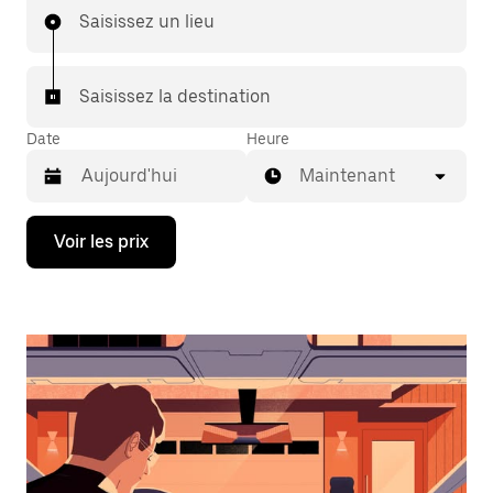
Saisissez un lieu
Saisissez la destination
Date
Heure
Maintenant
Appuyez
Voir les prix
sur
la
flèche
vers
le
bas
pour
ouvrir
le
calendrier
et
sélectionner
une