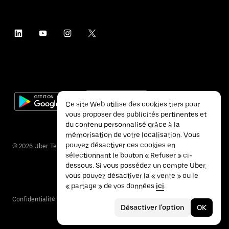
Ce site Web utilise des cookies tiers pour
vous proposer des publicités pertinentes et
du contenu personnalisé grâce à la
mémorisation de votre localisation. Vous
pouvez désactiver ces cookies en
©
2026
Uber Technologies Inc.
sélectionnant le bouton « Refuser » ci-
dessous. Si vous possédez un compte Uber,
vous pouvez désactiver la « vente » ou le
« partage » de vos données
ici
.
Confidentialité
Accessibilité
Conditions
Désactiver l'option
OK