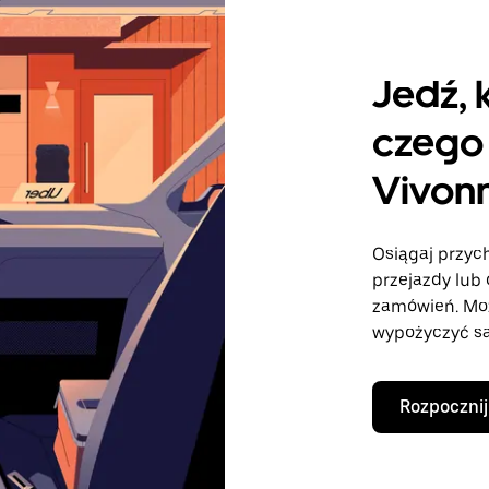
Jedź, 
czego 
Vivon
Osiągaj przych
przejazdy lub 
zamówień. Mo
wypożyczyć sa
Rozpocznij