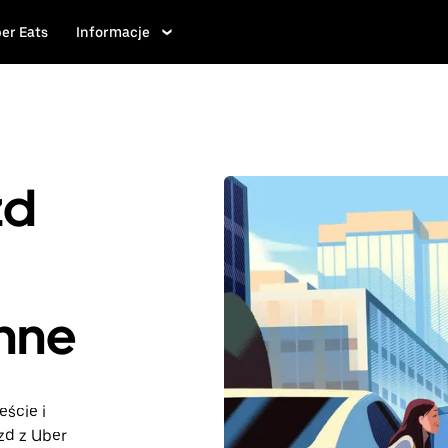
er Eats
Informacje
zd
onne
eście i
zd z Uber