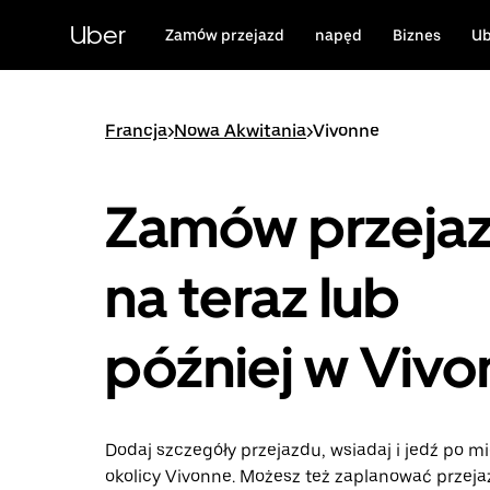
Przejdź
do
Uber
Zamów przejazd
napęd
Biznes
Ub
głównej
zawartości
Francja
>
Nowa Akwitania
>
Vivonne
Zamów przeja
na teraz lub
później w Viv
Dodaj szczegóły przejazdu, wsiadaj i jedź po mi
okolicy Vivonne. Możesz też zaplanować przeja