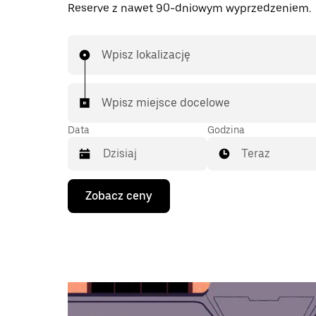
Reserve z nawet 90-dniowym wyprzedzeniem.
Wpisz lokalizację
Wpisz miejsce docelowe
Data
Godzina
Teraz
Naciśnij
Zobacz ceny
klawisz
strzałki
w dół,
aby
przejść
do
kalendarza
i wybrać
datę.
Naciśnij