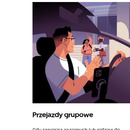
Przejazdy grupowe
Gdy zaprosisz znajomych lub rodzinę do