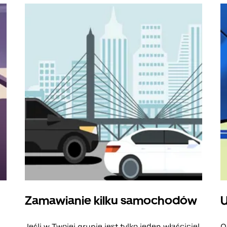
Zamawianie kilku samochodów
U
Jeśli w Twojej grupie jest tylko jeden właściciel
O