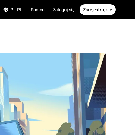
PL-PL
Pomoc
Zaloguj się
Zarejestruj się