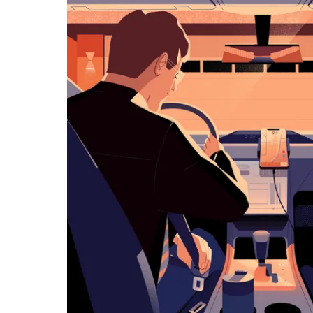
klawisz
„Escape”,
aby
zamknąć
kalendarz.