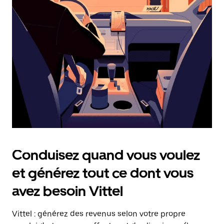
date.
Appuyez
sur
la
touche
Échap
pour
fermer
le
calendrier.
Conduisez quand vous voulez
et générez tout ce dont vous
avez besoin Vittel
Vittel : générez des revenus selon votre propre