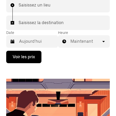
Saisissez un lieu
Saisissez la destination
Date
Heure
Maintenant
Appuyez
Voir les prix
sur
la
flèche
vers
le
bas
pour
ouvrir
le
calendrier
et
sélectionner
une