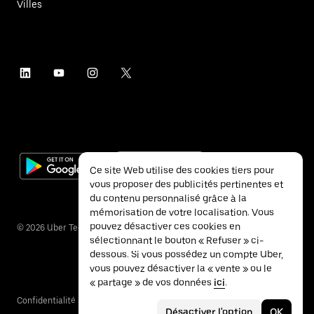
Villes
Ce site Web utilise des cookies tiers pour
vous proposer des publicités pertinentes et
du contenu personnalisé grâce à la
mémorisation de votre localisation. Vous
pouvez désactiver ces cookies en
©
2026
Uber Technologies Inc.
sélectionnant le bouton « Refuser » ci-
dessous. Si vous possédez un compte Uber,
vous pouvez désactiver la « vente » ou le
« partage » de vos données
ici
.
Confidentialité
Accessibilité
Conditions
Désactiver l'option
OK