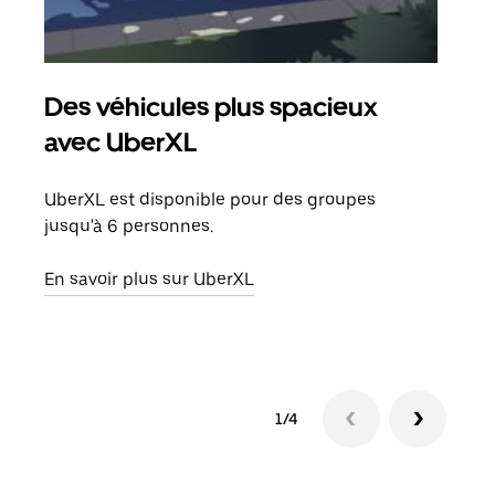
Des véhicules plus spacieux
Tra
avec UberXL
Lors
de v
UberXL est disponible pour des groupes
peut
jusqu'à 6 personnes.
ou s
En savoir plus sur UberXL
En sa
1/4