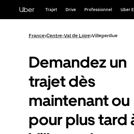
Passer
au
Uber
Trajet
Drive
Professionnel
Uber E
contenu
principal
France
>
Centre-Val de Loire
>
Villeperdue
Demandez un
trajet dès
maintenant ou
pour plus tard 