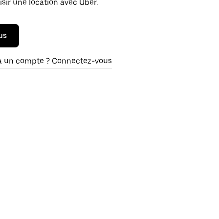
isir une location avec Uber.
us
à un compte ? Connectez-vous