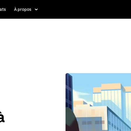
ats
À propos
à