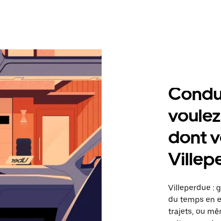
Condu
voulez
dont v
Villep
Villeperdue : 
du temps en ef
trajets, ou mê