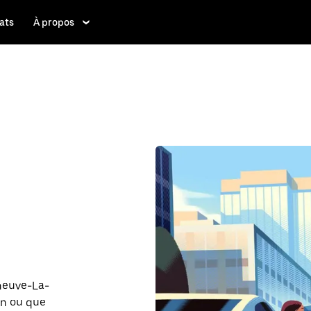
ats
À propos
eneuve-La-
nn ou que