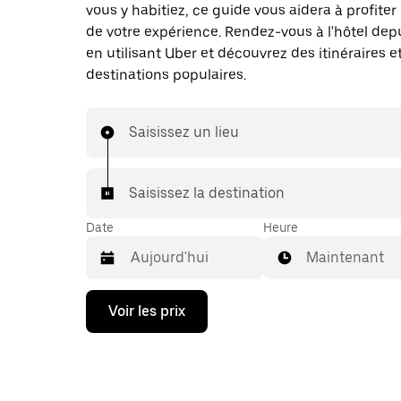
vous y habitiez, ce guide vous aidera à profite
de votre expérience. Rendez-vous à l'hôtel depu
en utilisant Uber et découvrez des itinéraires e
destinations populaires.
Saisissez un lieu
Saisissez la destination
Date
Heure
Maintenant
Appuyez
Voir les prix
sur
la
flèche
vers
le
bas