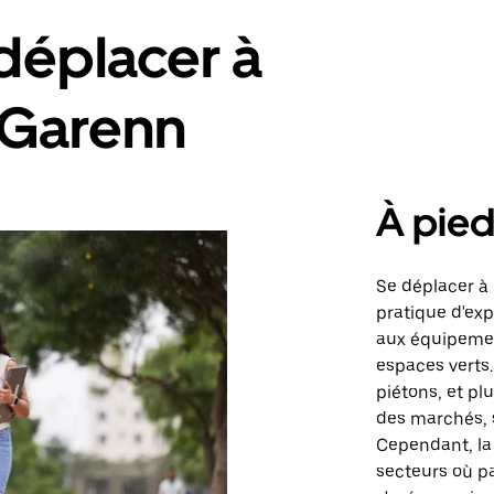
déplacer à
-Garenn
À pie
Se déplacer à
pratique d'exp
aux équipement
espaces verts.
piétons, et pl
des marchés, s
Cependant, la
secteurs où pa