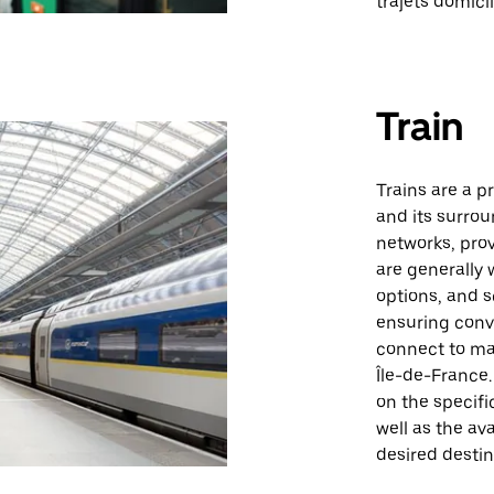
trajets domici
Train
Trains are a p
and its surrou
networks, prov
are generally 
options, and s
ensuring conv
connect to maj
Île-de-France.
on the specifi
well as the ava
desired destin