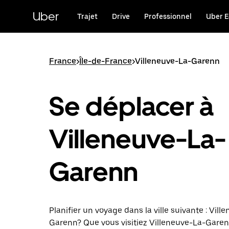
Passer
au
Uber
Trajet
Drive
Professionnel
Uber E
contenu
principal
France
>
Île-de-France
>
Villeneuve-La-Garenn
Se déplacer à
Villeneuve-La-
Garenn
Planifier un voyage dans la ville suivante : Vill
Garenn? Que vous visitiez Villeneuve-La-Gare