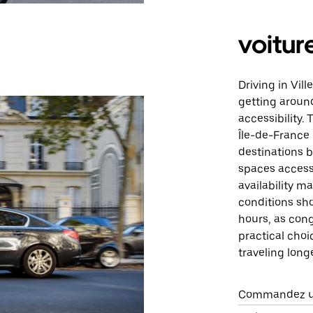
voitur
Driving in Vil
getting aroun
accessibility.
Île-de-France 
destinations b
spaces access
availability m
conditions sh
hours, as cong
practical choi
traveling long
Commandez un