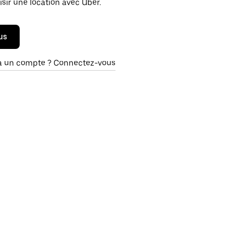
isir une location avec Uber.
us
à un compte ? Connectez-vous