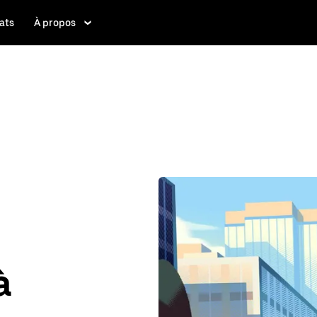
ats
À propos
à