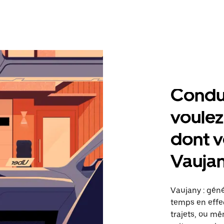
Condu
voulez
dont v
Vauja
Vaujany : gén
temps en effec
trajets, ou mê