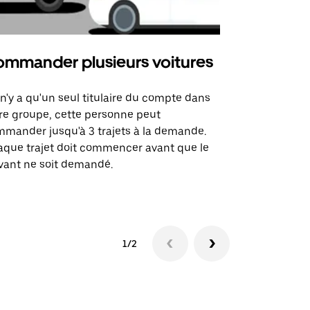
mmander plusieurs voitures
Uber Mi
l n'y a qu'un seul titulaire du compte dans
L'option Ube
re groupe, cette personne peut
certaines li
mander jusqu'à 3 trajets à la demande.
sites événem
que trajet doit commencer avant que le
vant ne soit demandé.
Voir les disp
1/2