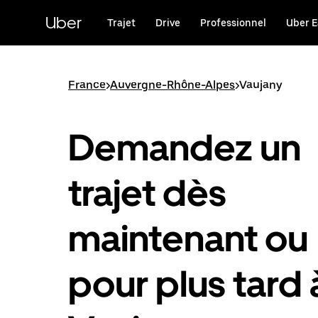
Passer
au
Uber
Trajet
Drive
Professionnel
Uber E
contenu
principal
France
>
Auvergne-Rhône-Alpes
>
Vaujany
Demandez un
trajet dès
maintenant ou
pour plus tard 