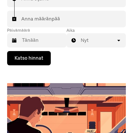
Anna määränpää
Päivämäärä
Aika
Nyt
Valitse
Katso hinnat
päivämäärä
kalenterissa
alaspäin
osoittavalla
nuolinäppäimellä.
Sulje
kalenteri
Esc-
painikkeella.