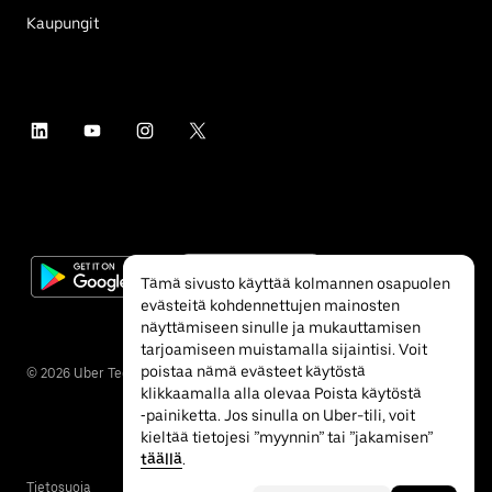
Kaupungit
Tämä sivusto käyttää kolmannen osapuolen
evästeitä kohdennettujen mainosten
näyttämiseen sinulle ja mukauttamisen
tarjoamiseen muistamalla sijaintisi. Voit
poistaa nämä evästeet käytöstä
©
2026
Uber Technologies Inc.
klikkaamalla alla olevaa Poista käytöstä
‐painiketta. Jos sinulla on Uber-tili, voit
kieltää tietojesi ”myynnin” tai ”jakamisen”
täällä
.
Tietosuoja
Esteettömyys
Ehdot