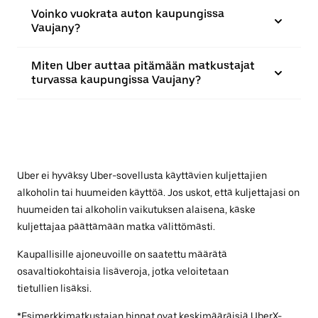
Voinko vuokrata auton kaupungissa
Vaujany?
Miten Uber auttaa pitämään matkustajat
turvassa kaupungissa Vaujany?
Uber ei hyväksy Uber-sovellusta käyttävien kuljettajien
alkoholin tai huumeiden käyttöä. Jos uskot, että kuljettajasi on
huumeiden tai alkoholin vaikutuksen alaisena, käske
kuljettajaa päättämään matka välittömästi.
Kaupallisille ajoneuvoille on saatettu määrätä
osavaltiokohtaisia lisäveroja, jotka veloitetaan
tietullien lisäksi.
*Esimerkkimatkustajan hinnat ovat keskimääräisiä UberX-