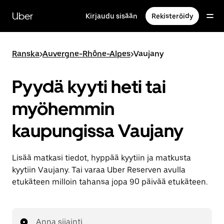
Ohita
ja
Uber
Kirjaudu sisään
Rekisteröidy
siirry
pääsisältöön
Ranska
>
Auvergne-Rhône-Alpes
>
Vaujany
Pyydä kyyti heti tai
myöhemmin
kaupungissa Vaujany
Lisää matkasi tiedot, hyppää kyytiin ja matkusta
kyytiin Vaujany. Tai varaa Uber Reserven avulla
etukäteen milloin tahansa jopa 90 päivää etukäteen.
Anna sijainti