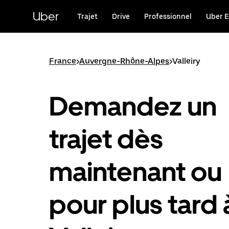
Passer
au
Uber
Trajet
Drive
Professionnel
Uber E
contenu
principal
France
>
Auvergne-Rhône-Alpes
>
Valleiry
Demandez un
trajet dès
maintenant ou
pour plus tard 