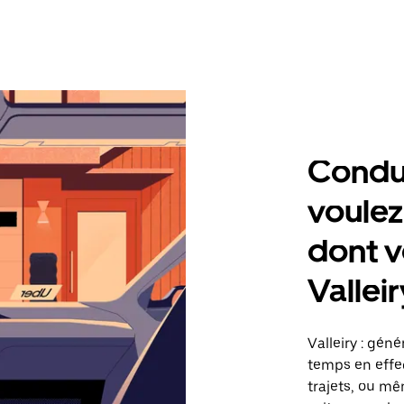
Condu
voulez
dont v
Valleir
Valleiry : gén
temps en effec
trajets, ou mê