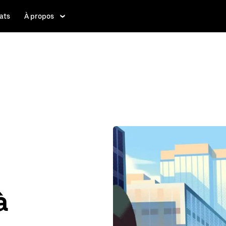
ats
À propos
à