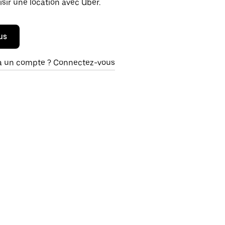
isir une location avec Uber.
us
à un compte ? Connectez-vous