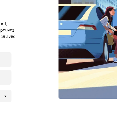
ord,
s pouvez
ance avec