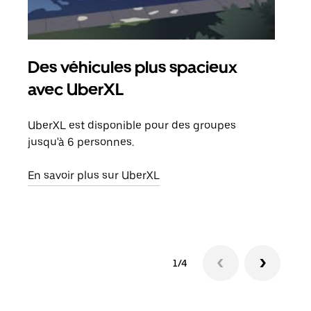
Des véhicules plus spacieux
Tra
avec UberXL
Lors
de v
UberXL est disponible pour des groupes
peut
jusqu'à 6 personnes.
ou s
En savoir plus sur UberXL
En sa
1/4