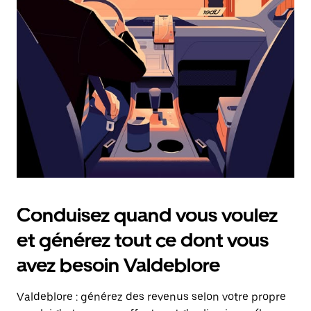
date.
Appuyez
sur
la
touche
Échap
pour
fermer
le
calendrier.
Conduisez quand vous voulez
et générez tout ce dont vous
avez besoin Valdeblore
Valdeblore : générez des revenus selon votre propre