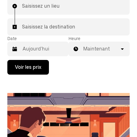
Saisissez un lieu
Saisissez la destination
Date
Heure
Maintenant
Appuyez
Voir les prix
sur
la
flèche
vers
le
bas
pour
ouvrir
le
calendrier
et
sélectionner
une