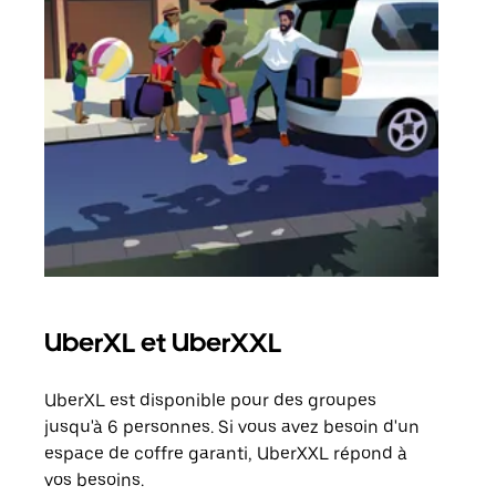
UberXL et UberXXL
Tra
UberXL est disponible pour des groupes
Lors
jusqu'à 6 personnes. Si vous avez besoin d'un
de v
espace de coffre garanti, UberXXL répond à
peut
vos besoins.
ou s