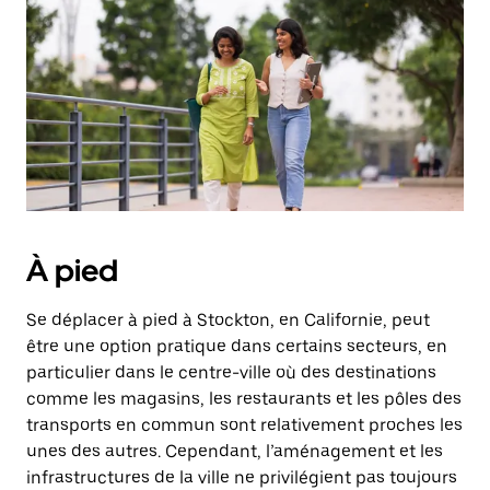
date.
Appuyez
sur
la
touche
Échap
pour
fermer
le
calendrier.
À pied
Se déplacer à pied à Stockton, en Californie, peut
être une option pratique dans certains secteurs, en
particulier dans le centre-ville où des destinations
comme les magasins, les restaurants et les pôles des
transports en commun sont relativement proches les
unes des autres. Cependant, l’aménagement et les
infrastructures de la ville ne privilégient pas toujours