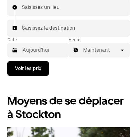
Saisissez un lieu
Saisissez la destination
Date
Heure
Maintenant
Appuyez
Voir les prix
sur
la
flèche
vers
le
Moyens de se déplacer
bas
pour
ouvrir
à Stockton
le
calendrier
et
sélectionner
une