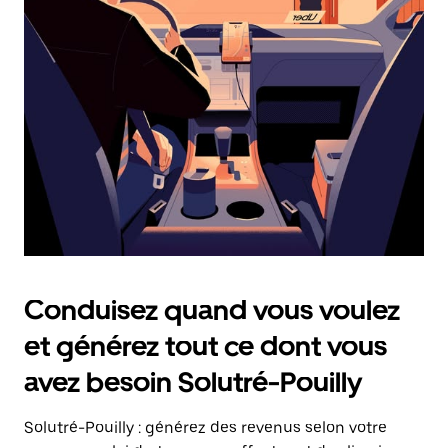
date.
Appuyez
sur
la
touche
Échap
pour
fermer
le
calendrier.
Conduisez quand vous voulez
et générez tout ce dont vous
avez besoin Solutré-Pouilly
Solutré-Pouilly : générez des revenus selon votre