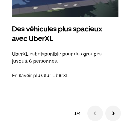
Des véhicules plus spacieux
Tra
avec UberXL
Lors
de v
UberXL est disponible pour des groupes
peut
jusqu'à 6 personnes.
ou s
En savoir plus sur UberXL
En sa
1/4