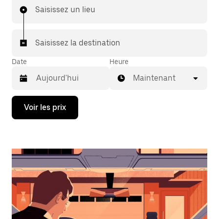
Saisissez un lieu
Saisissez la destination
Date
Heure
Maintenant
Appuyez
Voir les prix
sur
la
flèche
vers
le
bas
pour
ouvrir
le
calendrier
et
sélectionner
une