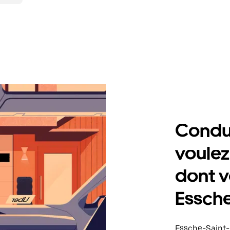
Condu
voulez
dont v
Essche
Essche-Saint-L