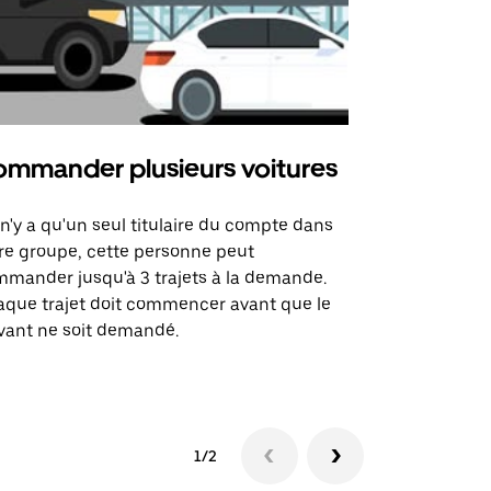
mmander plusieurs voitures
Uber Mi
l n'y a qu'un seul titulaire du compte dans
L'option Ube
re groupe, cette personne peut
certaines li
mander jusqu'à 3 trajets à la demande.
sites événem
que trajet doit commencer avant que le
vant ne soit demandé.
Voir les disp
1/2