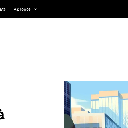
ats
À propos
à