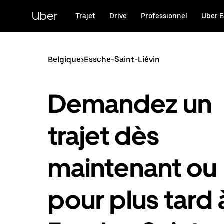
Passer
au
Uber
Trajet
Drive
Professionnel
Uber E
contenu
principal
Belgique
>
Essche-Saint-Liévin
Demandez un
trajet dès
maintenant ou
pour plus tard 