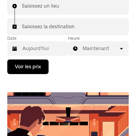
Saisissez un lieu
Saisissez la destination
Date
Heure
Maintenant
Appuyez
Voir les prix
sur
la
flèche
vers
le
bas
pour
ouvrir
le
calendrier
et
sélectionner
une