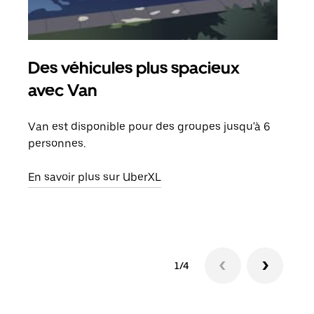
Des véhicules plus spacieux
Tra
avec Van
Lors
de v
Van est disponible pour des groupes jusqu'à 6
peut
personnes.
ou s
En savoir plus sur UberXL
En sa
1/4