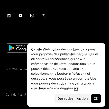
Ce site Web utilise des cookies tiers pour
vous proposer des publicités pertinentes et
du contenu personnalisé grâce à la
mémorisation de votre localisation. Vous
pouvez désactiver ces cookies en
©
2026
Uber Technologies Inc.
sélectionnant le bouton « Refuser » ci-
dessous. Si vous possédez un compte Uber,
vous pouvez désactiver la « vente » ou le
« partage » de vos données
ici
.
Confidentialité
Accessibilité
Conditions
Désactiver l'option
OK