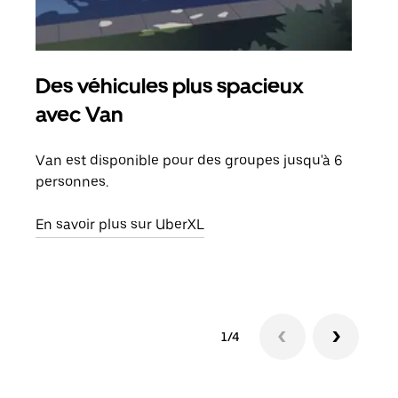
Des véhicules plus spacieux
Tra
avec Van
Lors
de v
Van est disponible pour des groupes jusqu'à 6
peut
personnes.
ou s
En savoir plus sur UberXL
En sa
1/4