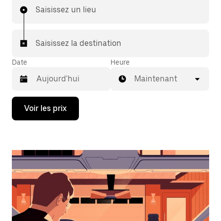
Saisissez un lieu
Saisissez la destination
Date
Heure
Maintenant
Appuyez
Voir les prix
sur
la
flèche
vers
le
bas
pour
ouvrir
le
calendrier
et
sélectionner
une