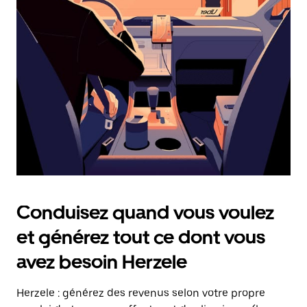
date.
Appuyez
sur
la
touche
Échap
pour
fermer
le
calendrier.
Conduisez quand vous voulez
et générez tout ce dont vous
avez besoin Herzele
Herzele : générez des revenus selon votre propre