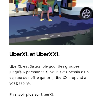
UberXL et UberXXL
Tra
UberXL est disponible pour des groupes
Lors
jusqu'à 6 personnes. Si vous avez besoin d'un
de v
espace de coffre garanti, UberXXL répond à
peut
vos besoins.
ou s
En savoir plus sur UberXL
En sa