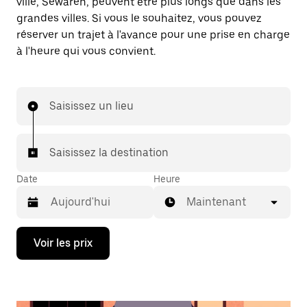
ville, Sewaren, peuvent être plus longs que dans les
grandes villes. Si vous le souhaitez, vous pouvez
réserver un trajet à l'avance pour une prise en charge
à l'heure qui vous convient.
Saisissez un lieu
Saisissez la destination
Date
Heure
Maintenant
Appuyez
Voir les prix
sur
la
flèche
vers
le