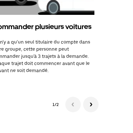
mmander plusieurs voitures
Uber Mi
l n'y a qu'un seul titulaire du compte dans
L'option Ube
re groupe, cette personne peut
certaines li
mander jusqu'à 3 trajets à la demande.
sites événem
que trajet doit commencer avant que le
vant ne soit demandé.
Voir les disp
1/2