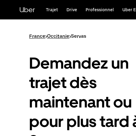
Passer
au
Uber
Trajet
Drive
Professionnel
Uber E
contenu
principal
France
>
Occitanie
>
Servas
Demandez un
trajet dès
maintenant ou
pour plus tard 