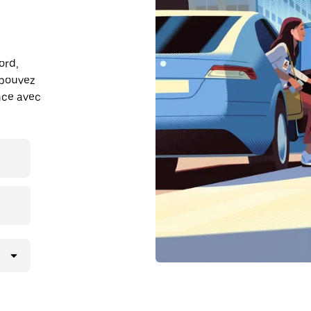
ord,
 pouvez
ance avec