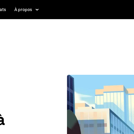
ats
À propos
à