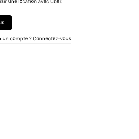
isir une location avec Uber.
us
à un compte ? Connectez-vous