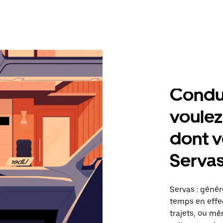
Condu
voulez
dont v
Serva
Servas : géné
temps en effec
trajets, ou mê