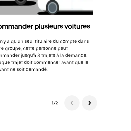
mmander plusieurs voitures
Uber Mi
l n'y a qu'un seul titulaire du compte dans
L'option Ube
re groupe, cette personne peut
certaines li
mander jusqu'à 3 trajets à la demande.
sites événem
que trajet doit commencer avant que le
vant ne soit demandé.
Voir les disp
1/2