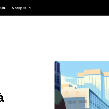
ats
À propos
à