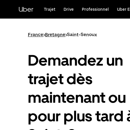
Passer
au
Uber
Trajet
Drive
Professionnel
Uber E
contenu
principal
France
>
Bretagne
>
Saint-Senoux
Demandez un
trajet dès
maintenant ou
pour plus tard 