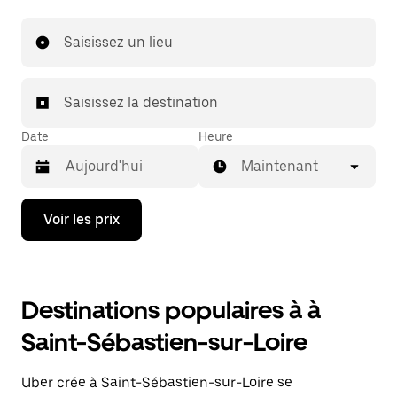
Saisissez un lieu
Saisissez la destination
Date
Heure
Maintenant
Appuyez
Voir les prix
sur
la
flèche
vers
le
Destinations populaires à à
bas
pour
Saint-Sébastien-sur-Loire
ouvrir
le
calendrier
Uber crée à Saint-Sébastien-sur-Loire se
et