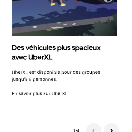
Des véhicules plus spacieux
Tra
avec UberXL
Lors
de v
UberXL est disponible pour des groupes
peut
jusqu'à 6 personnes.
ou s
En savoir plus sur UberXL
En sa
1/4