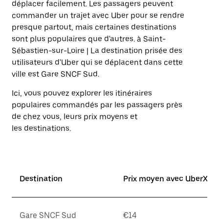
sélectionner
déplacer facilement. Les passagers peuvent
une
commander un trajet avec Uber pour se rendre
date.
presque partout, mais certaines destinations
Appuyez
sur
sont plus populaires que d'autres. à Saint-
la
Sébastien-sur-Loire | La destination prisée des
touche
utilisateurs d'Uber qui se déplacent dans cette
Échap
pour
ville est Gare SNCF Sud.
fermer
le
Ici, vous pouvez explorer les itinéraires
calendrier.
populaires commandés par les passagers près
de chez vous, leurs prix moyens et
les destinations.
Destination
Prix moyen avec UberX*
Gare SNCF Sud
€14