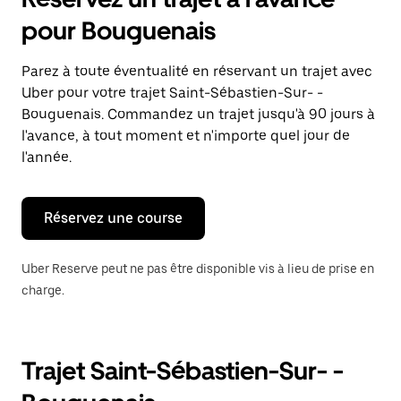
ouvrir
le
pour Bouguenais
calendrier
et
sélectionner
Parez à toute éventualité en réservant un trajet avec
une
Uber pour votre trajet Saint-Sébastien-Sur- -
date.
Appuyez
Bouguenais. Commandez un trajet jusqu'à 90 jours à
sur
l'avance, à tout moment et n'importe quel jour de
la
l'année.
touche
Échap
pour
fermer
Réservez une course
le
calendrier.
Uber Reserve peut ne pas être disponible vis à lieu de prise en
charge.
Trajet Saint-Sébastien-Sur- -