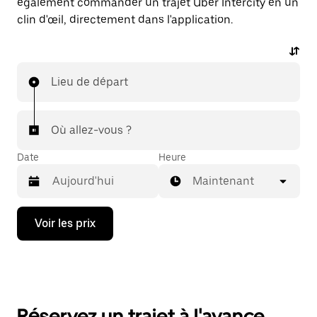
également commander un trajet Uber Intercity en un
clin d'œil, directement dans l'application.
Lieu de départ
Où allez-vous ?
Date
Heure
Maintenant
Appuyez
Voir les prix
sur
la
flèche
vers
le
bas
pour
Réservez un trajet à l'avance