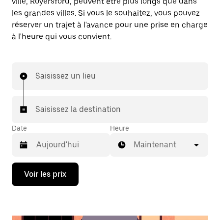
ville, Royersford, peuvent être plus longs que dans
les grandes villes. Si vous le souhaitez, vous pouvez
réserver un trajet à l'avance pour une prise en charge
à l'heure qui vous convient.
Saisissez un lieu
Saisissez la destination
Date
Heure
Maintenant
Appuyez
Voir les prix
sur
la
flèche
vers
le