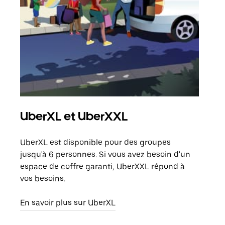
UberXL et UberXXL
Tra
UberXL est disponible pour des groupes
Lors
jusqu'à 6 personnes. Si vous avez besoin d'un
de v
espace de coffre garanti, UberXXL répond à
peut
vos besoins.
ou s
En savoir plus sur UberXL
En sa