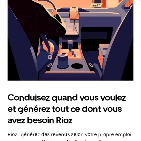
date.
Appuyez
sur
la
touche
Échap
pour
fermer
le
calendrier.
Conduisez quand vous voulez
et générez tout ce dont vous
avez besoin Rioz
Rioz : générez des revenus selon votre propre emploi