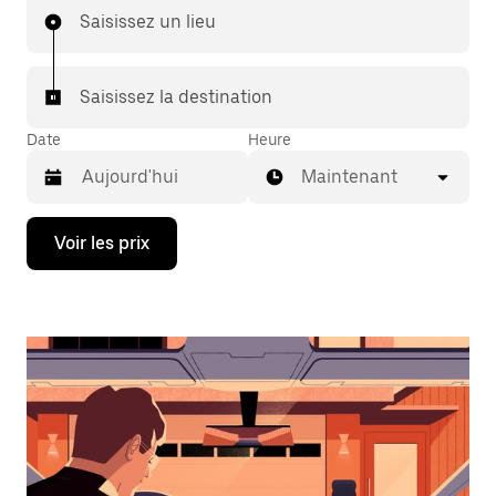
Saisissez un lieu
Saisissez la destination
Date
Heure
Maintenant
Appuyez
Voir les prix
sur
la
flèche
vers
le
bas
pour
ouvrir
le
calendrier
et
sélectionner
une