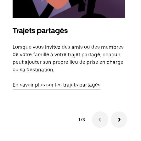
Trajets partagés
Co
Lorsque vous invitez des amis ou des membres
S'il
de votre famille à votre trajet partagé, chacun
votr
peut ajouter son propre lieu de prise en charge
jusq
ou sa destination.
doit
dem
En savoir plus sur les trajets partagés
1/3