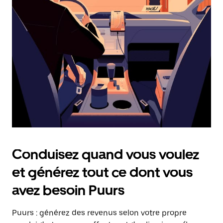
date.
Appuyez
sur
la
touche
Échap
pour
fermer
le
calendrier.
Conduisez quand vous voulez
et générez tout ce dont vous
avez besoin Puurs
Puurs : générez des revenus selon votre propre