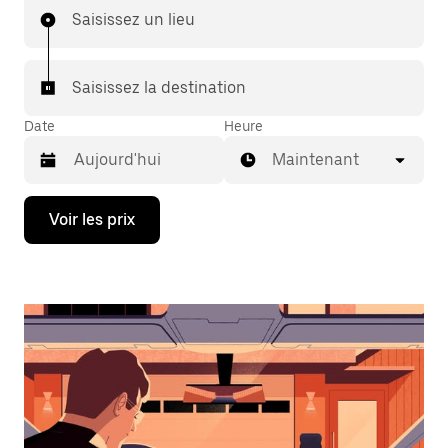
Saisissez un lieu
Saisissez la destination
Date
Heure
Maintenant
Appuyez
Voir les prix
sur
la
flèche
vers
le
bas
pour
ouvrir
le
calendrier
et
sélectionner
une