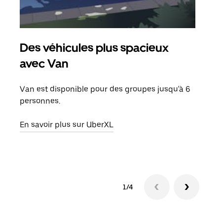
Des véhicules plus spacieux
Tra
avec Van
Lors
de v
Van est disponible pour des groupes jusqu'à 6
peut
personnes.
ou s
En savoir plus sur UberXL
En sa
1/4