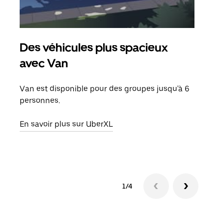
Des véhicules plus spacieux
Tra
avec Van
Lors
de v
Van est disponible pour des groupes jusqu'à 6
peut
personnes.
ou s
En savoir plus sur UberXL
En sa
1/4