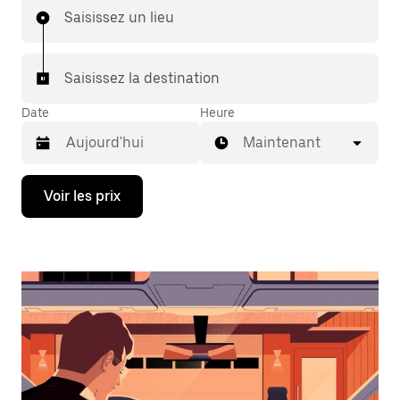
Saisissez un lieu
Saisissez la destination
Date
Heure
Maintenant
Appuyez
Voir les prix
sur
la
flèche
vers
le
bas
pour
ouvrir
le
calendrier
et
sélectionner
une