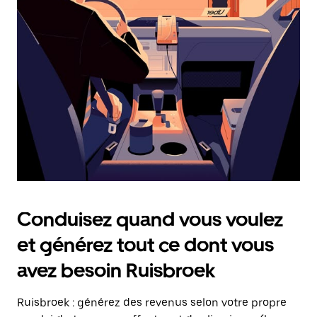
date.
Appuyez
sur
la
touche
Échap
pour
fermer
le
calendrier.
Conduisez quand vous voulez
et générez tout ce dont vous
avez besoin Ruisbroek
Ruisbroek : générez des revenus selon votre propre