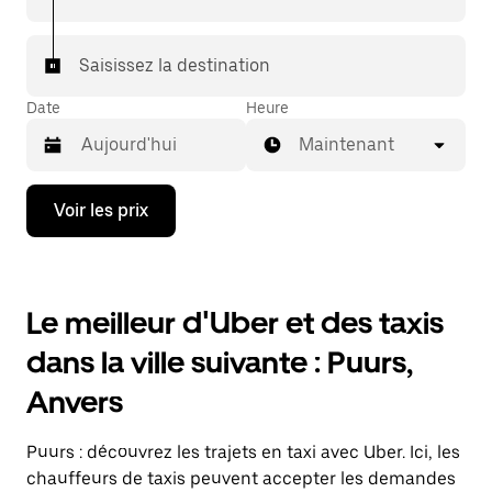
Saisissez la destination
Date
Heure
Maintenant
Appuyez
Voir les prix
sur
la
flèche
vers
le
Le meilleur d'Uber et des taxis
bas
pour
dans la ville suivante : Puurs,
ouvrir
le
Anvers
calendrier
et
sélectionner
Puurs : découvrez les trajets en taxi avec Uber. Ici, les
une
date.
chauffeurs de taxis peuvent accepter les demandes