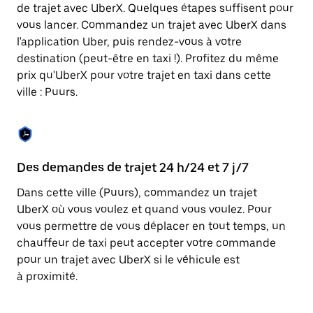
Appuyez
de trajet avec UberX. Quelques étapes suffisent pour
sur
vous lancer. Commandez un trajet avec UberX dans
la
touche
l'application Uber, puis rendez-vous à votre
Échap
destination (peut-être en taxi !). Profitez du même
pour
prix qu'UberX pour votre trajet en taxi dans cette
fermer
le
ville : Puurs.
calendrier.
Des demandes de trajet 24 h/24 et 7 j/7
Co
Dans cette ville (Puurs), commandez un trajet
Ub
UberX où vous voulez et quand vous voulez. Pour
pr
vous permettre de vous déplacer en tout temps, un
ét
chauffeur de taxi peut accepter votre commande
de
pour un trajet avec UberX si le véhicule est
d'
à proximité.
be