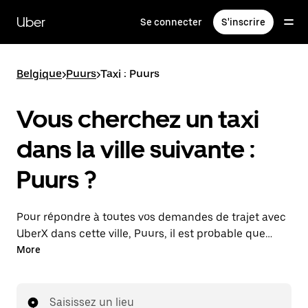
Passer
au
Uber
Se connecter
S'inscrire
contenu
principal
Belgique
>
Puurs
>
Taxi : Puurs
Vous cherchez un taxi
dans la ville suivante :
Puurs ?
Pour répondre à toutes vos demandes de trajet avec
UberX dans cette ville, Puurs, il est probable que
nous vous mettions en relation avec un chauffeur de
More
taxi. Le cas échéant, lors de votre trajet en taxi, vous
bénéficierez des mêmes prix abordables et de la
même disponibilité (24 h/24 et 7/j) qu'avec UberX.
Saisissez un lieu